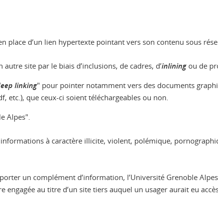
 en place d’un lien hypertexte pointant vers son contenu sous rése
n autre site par le biais d’inclusions, de cadres, d’
inlining
ou de pro
deep linking
" pour pointer notamment vers des documents graphiqu
df, etc.), que ceux-ci soient téléchargeables ou non.
e Alpes".
es informations à caractère illicite, violent, polémique, pornograp
 d’apporter un complément d’information, l’Université Grenoble Alpe
 engagée au titre d’un site tiers auquel un usager aurait eu accès