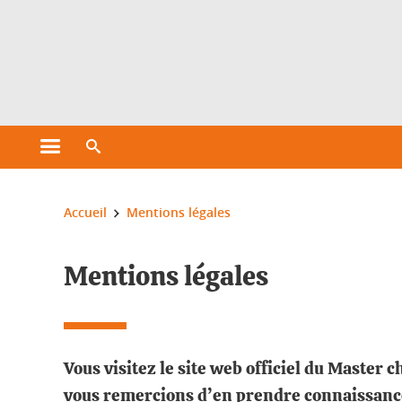
Gestion des cookies
Ouvrir le menu principal
Ouvrir le moteur de recherche
Vous êtes ici :
Accueil
Mentions légales
Mentions légales
Vous visitez le site web officiel du Master c
vous remercions d’en prendre connaissance 