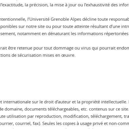
xactitude, la précision, la mise à jour ou l’exhaustivité des infor
 intentionnelle, l’Université Grenoble Alpes décline toute respon
onibles sur notre site ou pour toute atteinte résultant d’une intr
blissement, notamment en dénaturant les informations répertoriées s
aurait être retenue pour tout dommage ou virus qui pourrait end
actions de sécurisation mises en œuvre.
et internationale sur le droit d’auteur et la propriété intellectuell
e domaine, documents téléchargeables, etc. contenus sur ce site. I
 Toute utilisation par reproduction, modification, téléchargement, 
ourrier, courriel, fax). Seules les copies à usage privé et non-co