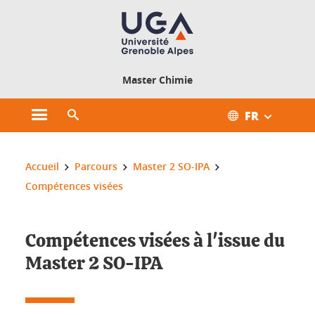
Gestion des cookies
Master Chimie
FR
Ouvrir le menu principal
Ouvrir le moteur de recherche
Vous êtes ici :
Accueil
Parcours
Master 2 SO-IPA
Compétences visées
Compétences visées à l'issue du
Master 2 SO-IPA