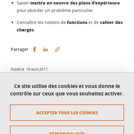
mettre en oeuvre des plans d’expérience
Savoir
pour aborder un problème particulier
fonctions
cahier des
Connaître les notions de
et de
charges
Partager sur Facebook
Partager sur LinkedIn
Partager
Publié le 18 avril 2017
Mis à jour le 18 avril 2017
Ce site utilise des cookies et vous donne le
contrôle sur ceux que vous souhaitez activer.
UFR de Chimie et de Biologie
ACCEPTER TOUS LES COOKIES
2231 rue de la piscine
38610 Gières
PERSONNALISER